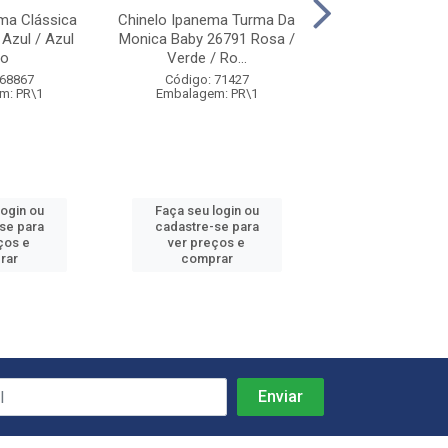
ma Clássica
Chinelo Ipanema Turma Da
Chinelo Ipanema
 Azul / Azul
Monica Baby 26791 Rosa /
Infantil 05766 R
ro
Verde / Ro...
Código: 40
 68867
Código: 71427
Embalagem: 
m: PR\1
Embalagem: PR\1
login ou
Faça seu login ou
Faça seu log
se para
cadastre-se para
cadastre-se
ços e
ver preços e
ver preços
rar
comprar
compra