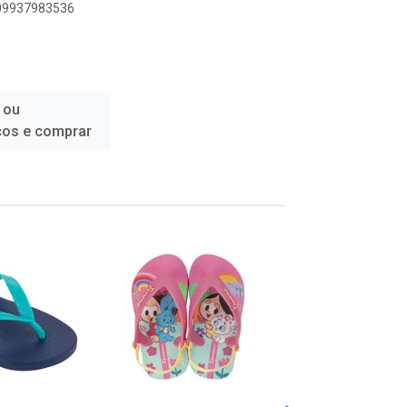
909937983536
 ou
ços e comprar