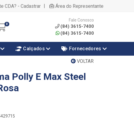
|
te CDA? - Cadastrar
Área do Representante
Fale Conosco
0
(84) 3615-7400
(84) 3615-7400
Calçados
Fornecedores
VOLTAR
ma Polly E Max Steel
Rosa
85429715