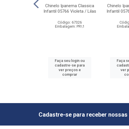
 Ipanema Classica
Chinelo Ipanema Classica
Chinelo Ip
31 Rosa / Rosa /
Infantil 05766 Violeta / Lilas
Infantil 057
Verde
Código: 67326
Códig
digo: 71827
Embalagem: PR\1
Embala
alagem: PR\1
 seu login ou
Faça seu login ou
Faça s
astre-se para
cadastre-se para
cadast
er preços e
ver preços e
ver 
comprar
comprar
co
Cadastre-se para receber nossas 