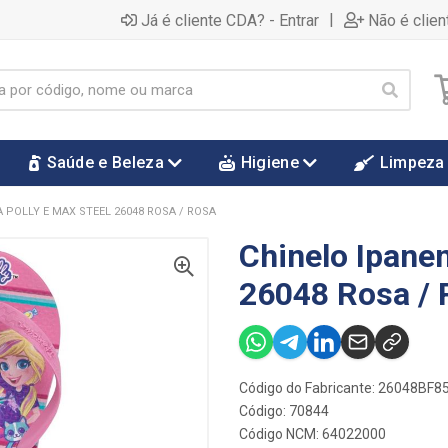
|
Já é cliente CDA? - Entrar
Não é clien
Saúde e Beleza
Higiene
Limpeza
 POLLY E MAX STEEL 26048 ROSA / ROSA
Chinelo Ipane
26048 Rosa / 
Código do Fabricante: 26048BF
Código: 70844
Código NCM: 64022000