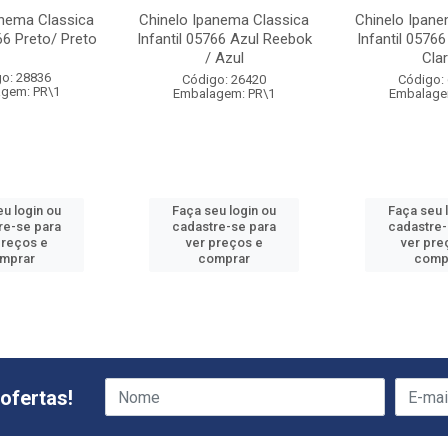
anema Classica
Chinelo Ipanema Classica
Chinelo Ipane
66 Preto/ Preto
Infantil 05766 Azul Reebok
Infantil 05766
/ Azul
Cla
o: 28836
Código: 26420
Código:
gem: PR\1
Embalagem: PR\1
Embalage
eu login ou
Faça seu login ou
Faça seu 
re-se para
cadastre-se para
cadastre-
preços e
ver preços e
ver pre
mprar
comprar
comp
ofertas!