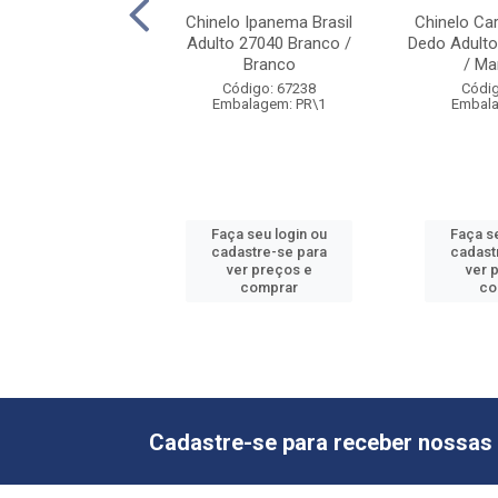
 Ipanema Brasil
Chinelo Ipanema Brasil
Chinelo Ca
040 Preto / Preto
Adulto 27040 Branco /
Dedo Adult
Branco
/ Mar
digo: 67239
Código: 67238
Códig
alagem: PR\1
Embalagem: PR\1
Embala
 seu login ou
Faça seu login ou
Faça s
astre-se para
cadastre-se para
cadast
er preços e
ver preços e
ver 
comprar
comprar
co
Cadastre-se para receber nossas 