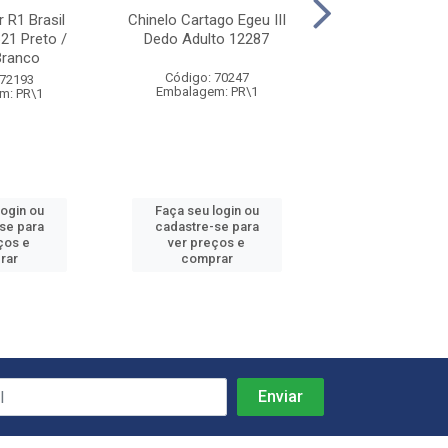
r R1 Brasil
Chinelo Cartago Egeu III
Chinelo Cartago
21 Preto /
Dedo Adulto 12287
Dedo Ad 12212 
Branco
Preto / Ci
Código: 70247
 72193
Código: 71
Embalagem: PR\1
m: PR\1
Embalagem: 
login ou
Faça seu login ou
Faça seu log
se para
cadastre-se para
cadastre-se
ços e
ver preços e
ver preços
rar
comprar
compra