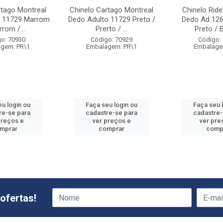
rtago Montreal
Chinelo Cartago Montreal
Chinelo Ride
o 11729 Marrom
Dedo Adulto 11729 Preto /
Dedo Ad 126
rom /...
Prerto / ...
Preto / 
o: 70930
Código: 70929
Código:
gem: PR\1
Embalagem: PR\1
Embalage
eu login ou
Faça seu login ou
Faça seu 
re-se para
cadastre-se para
cadastre-
preços e
ver preços e
ver pre
mprar
comprar
comp
ofertas!