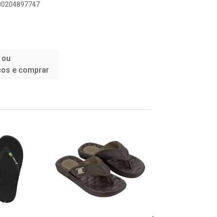
900204897747
 ou
ços e comprar