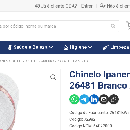
|
Já é cliente CDA? - Entrar
Não é clien
Saúde e Beleza
Higiene
Limpeza
PANEMA GLITTER ADULTO 26481 BRANCO / GLITTER MISTO
Chinelo Ipanem
26481 Branco /
Código do Fabricante: 26481BW
Código: 72982
Código NCM: 64022000