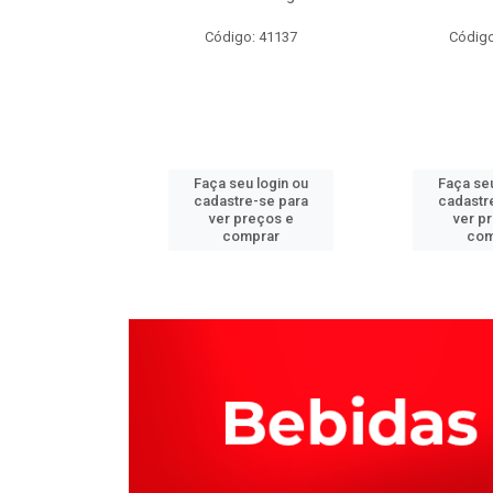
o: 66086
Código: 41137
Código
u login ou
Faça seu login ou
Faça seu
e-se para
cadastre-se para
cadastr
reços e
ver preços e
ver p
mprar
comprar
com