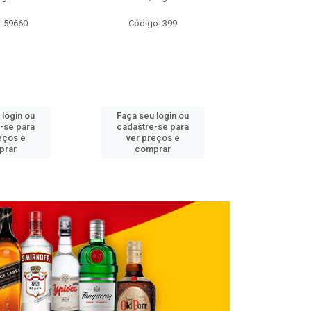
: 59660
Código: 399
Código
 login ou
Faça seu login ou
Faça seu 
-se para
cadastre-se para
cadastre
eços e
ver preços e
ver pr
prar
comprar
comp