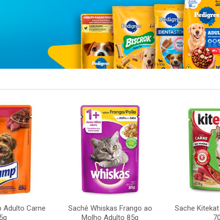
 Adulto Carne
Sachê Whiskas Frango ao
Sache Kitekat
5g
Molho Adulto 85g
7