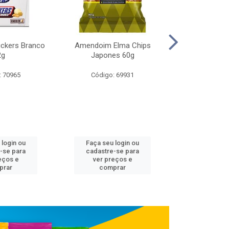
ickers Branco
Amendoim Elma Chips
Aveia Quaker I
2g
Japones 60g
Finos
: 70965
Código: 69931
Código:
 login ou
Faça seu login ou
Faça seu 
-se para
cadastre-se para
cadastre
eços e
ver preços e
ver pr
prar
comprar
comp