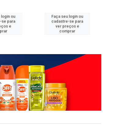
 login ou
Faça seu login ou
Faça seu 
-se para
cadastre-se para
cadastre
eços e
ver preços e
ver pr
prar
comprar
comp