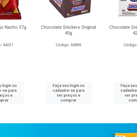
ijo Nacho 37g
Chocolate Snickers Original
Chocolate Sn
45g
4
: 44221
Código: 60893
Código
 login ou
Faça seu login ou
Faça seu
e-se para
cadastre-se para
cadastre
reços e
ver preços e
ver pr
prar
comprar
com