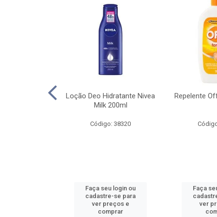
lar Nivea Sun
Loção Deo Hidratante Nivea
Repelente Of
Hidrata Fps30
Milk 200ml
00ml
Código: 38320
Código
o: 38353
u login ou
Faça seu login ou
Faça seu
e-se para
cadastre-se para
cadastr
reços e
ver preços e
ver p
mprar
comprar
com