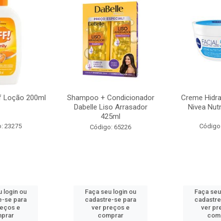
f Loção 200ml
Shampoo + Condicionador
Creme Hidra
Dabelle Liso Arrasador
Nivea Nutr
425ml
: 23275
Código
Código: 65226
 login ou
Faça seu login ou
Faça seu
e-se para
cadastre-se para
cadastre
reços e
ver preços e
ver pr
prar
comprar
com