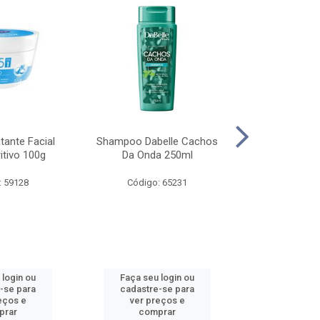
tante Facial
Shampoo Dabelle Cachos
Protetor Sol
itivo 100g
Da Onda 250ml
Protect & Hi
200
: 59128
Código: 65231
Código:
 login ou
Faça seu login ou
Faça seu 
-se para
cadastre-se para
cadastre
eços e
ver preços e
ver pr
prar
comprar
comp