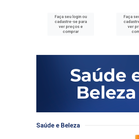
u login ou
Faça seu login ou
Faça seu
e-se para
cadastre-se para
cadastr
reços e
ver preços e
ver p
mprar
comprar
com
Saúde e Beleza