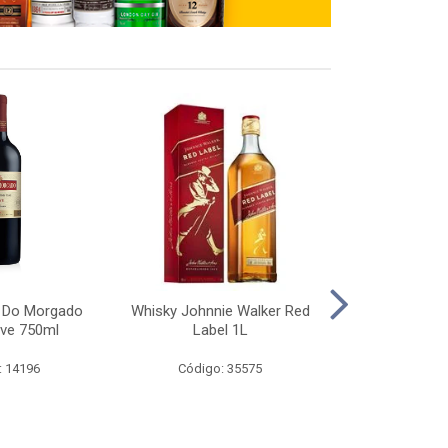
a Do Morgado
Whisky Johnnie Walker Red
Whisky Black
ave 750ml
Label 1L
: 14196
Código: 35575
Código: