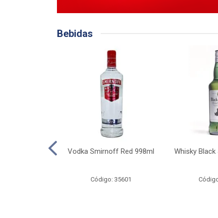
Bebidas
 Original 275ml
Vodka Smirnoff Red 998ml
Whisky Black
o: 35662
Código: 35601
Código