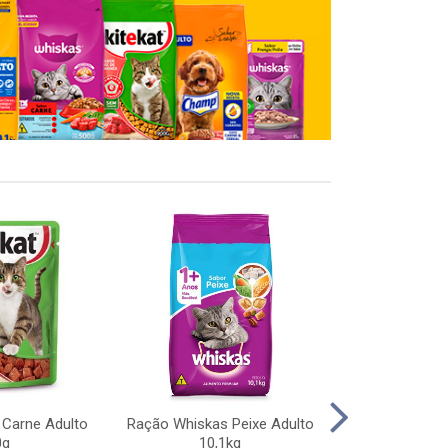
 Carne Adulto
Ração Whiskas Peixe Adulto
Ração Pedigree
0g
10,1kg