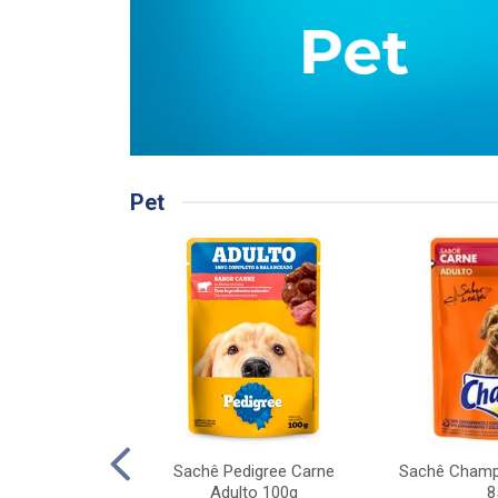
Pet
gree Carne ao
Sachê Pedigree Carne
Sachê Champ
dulto 20kg
Adulto 100g
8