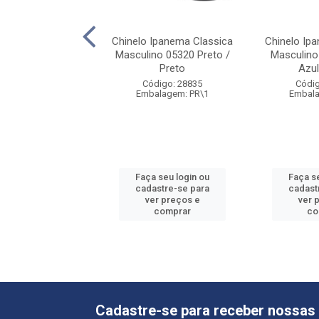
Ipanema Classica
Chinelo Ipanema Classica
Chinelo Ip
05766 Preto/ Preto
Masculino 05320 Preto /
Masculino
Preto
Azu
digo: 28836
Código: 28835
Códig
alagem: PR\1
Embalagem: PR\1
Embala
 seu login ou
Faça seu login ou
Faça s
astre-se para
cadastre-se para
cadast
er preços e
ver preços e
ver 
comprar
comprar
co
Cadastre-se para receber nossas 