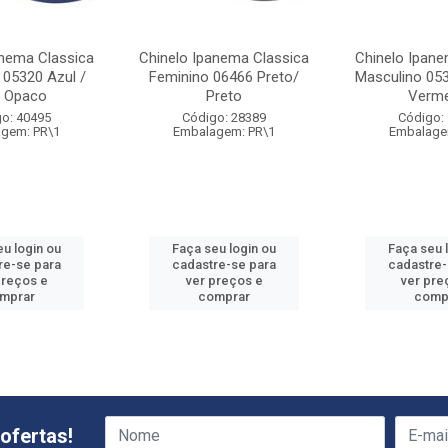
anema Classica
Chinelo Ipanema Classica
Chinelo Ipane
 05320 Azul /
Feminino 06466 Preto/
Masculino 053
l Opaco
Preto
Verme
o: 40495
Código: 28389
Código:
gem: PR\1
Embalagem: PR\1
Embalage
eu login ou
Faça seu login ou
Faça seu 
re-se para
cadastre-se para
cadastre-
preços e
ver preços e
ver pre
mprar
comprar
comp
ofertas!