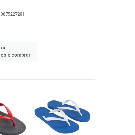
890875227281
 ou
ços e comprar