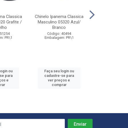
ma Classica
Chinelo Ipanema Classica
Chinelo Ipanem
20 Grafite /
Masculino 05320 Azul/
Adulto 27040 B
lho
Branco
Branco
 51254
Código: 40494
Código: 67
m: PR\1
Embalagem: PR\1
Embalagem: 
login ou
Faça seu login ou
Faça seu log
se para
cadastre-se para
cadastre-se
ços e
ver preços e
ver preços
rar
comprar
compra