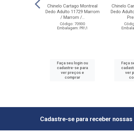
 Rider R1 Brasil
Chinelo Cartago Montreal
Chinelo Ca
d 12621 Azul /
Dedo Adulto 11729 Marrom
Dedo Adulto
Branco
/ Marrom /...
Prer
digo: 72194
Código: 70930
Códig
alagem: PR\1
Embalagem: PR\1
Embala
 seu login ou
Faça seu login ou
Faça s
astre-se para
cadastre-se para
cadast
er preços e
ver preços e
ver 
comprar
comprar
co
Cadastre-se para receber nossas 