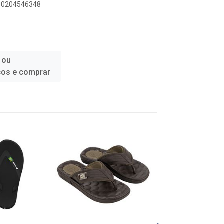
900204546348
 ou
ços e comprar