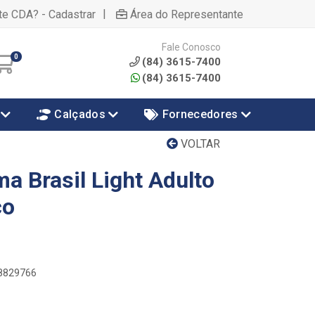
|
te CDA? - Cadastrar
Área do Representante
Fale Conosco
0
(84) 3615-7400
(84) 3615-7400
Calçados
Fornecedores
VOLTAR
a Brasil Light Adulto
co
58829766