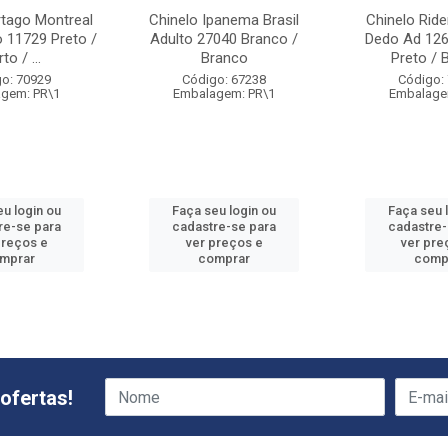
rtago Montreal
Chinelo Ipanema Brasil
Chinelo Ride
 11729 Preto /
Adulto 27040 Branco /
Dedo Ad 126
to / ...
Branco
Preto / 
o: 70929
Código: 67238
Código:
gem: PR\1
Embalagem: PR\1
Embalage
eu login ou
Faça seu login ou
Faça seu 
re-se para
cadastre-se para
cadastre-
preços e
ver preços e
ver pre
mprar
comprar
comp
ofertas!