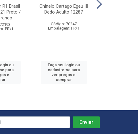
r R1 Brasil
Chinelo Cartago Egeu III
Chinelo Cartago
21 Preto /
Dedo Adulto 12287
Dedo Ad 12212 
Branco
Preto / Ci
Código: 70247
 72193
Código: 71
Embalagem: PR\1
m: PR\1
Embalagem: 
login ou
Faça seu login ou
Faça seu log
se para
cadastre-se para
cadastre-se
ços e
ver preços e
ver preços
rar
comprar
compra