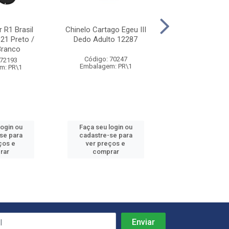
r R1 Brasil
Chinelo Cartago Egeu III
Chinelo Cartago
21 Preto /
Dedo Adulto 12287
Dedo Ad 12212 
Branco
Preto / Ci
Código: 70247
 72193
Código: 71
Embalagem: PR\1
m: PR\1
Embalagem: 
login ou
Faça seu login ou
Faça seu log
se para
cadastre-se para
cadastre-se
ços e
ver preços e
ver preços
rar
comprar
compra