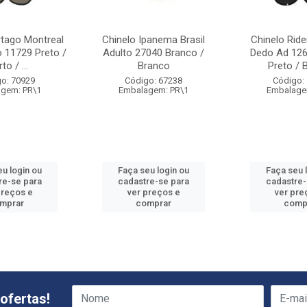
rtago Montreal
Chinelo Ipanema Brasil
Chinelo Ride
 11729 Preto /
Adulto 27040 Branco /
Dedo Ad 126
to / ...
Branco
Preto / 
o: 70929
Código: 67238
Código:
gem: PR\1
Embalagem: PR\1
Embalage
eu login ou
Faça seu login ou
Faça seu 
re-se para
cadastre-se para
cadastre-
preços e
ver preços e
ver pre
mprar
comprar
comp
ofertas!