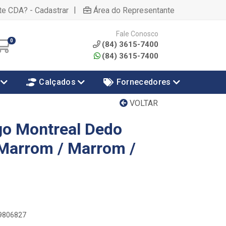
|
te CDA? - Cadastrar
Área do Representante
Fale Conosco
0
(84) 3615-7400
(84) 3615-7400
Calçados
Fornecedores
VOLTAR
go Montreal Dedo
Marrom / Marrom /
79806827