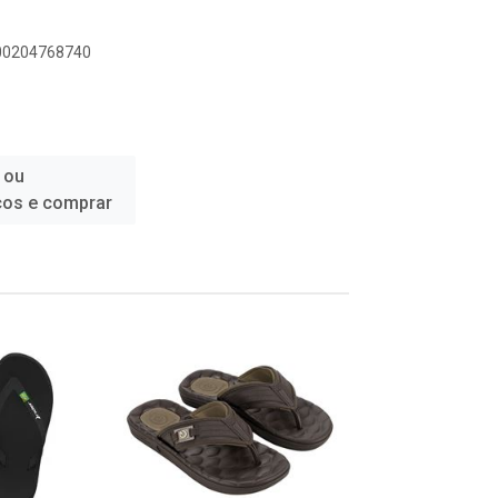
900204768740
 ou
ços e comprar