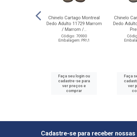
 Ipanema Brasil
Chinelo Cartago Montreal
Chinelo Ca
040 Preto / Preto
Dedo Adulto 11729 Marrom
Dedo Adulto
/ Marrom /...
Prer
digo: 67239
Código: 70930
Códig
alagem: PR\1
Embalagem: PR\1
Embala
 seu login ou
Faça seu login ou
Faça s
astre-se para
cadastre-se para
cadast
er preços e
ver preços e
ver 
comprar
comprar
co
Cadastre-se para receber nossas 