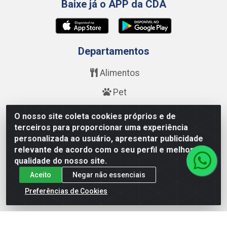
Baixe já o APP da CDA
Departamentos
Alimentos
Pet
Bebidas
O nosso site coleta cookies próprios e de
terceiros para proporcionar uma experiência
Saúde e Beleza
personalizada ao usuário, apresentar publicidade
relevante de acordo com o seu perfil e melhorar a
Higiene
qualidade do nosso site.
Limpeza
Aceito
Negar não essenciais
Calçados
Preferências de Cookies
Fale Conosco