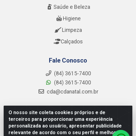
Saúde e Beleza
Higiene
Limpeza
Calçados
Fale Conosco
(84) 3615-7400
(84) 3615-7400
cda@cdanatal.com.br
O nosso site coleta cookies próprios e de
CDA Distribuidora - Avenida Abel Cabral, 1090 - Nova
terceiros para proporcionar uma experiência
Parnamirim, Parnamirim/RN - CEP 59.151-250 - CNPJ
personalizada ao usuário, apresentar publicidade
02.275.901/0001-11
relevante de acordo com o seu perfil e melhorar a