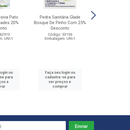
esiva Pato
Pedra Sanitária Glade
Pedra Sanitária
idades 20%
Bosque De Pinho Com 25%
Marine 2
nto
Desconto
Código: 54
 62913
Código: 53136
Embalagem: 
m: UN\1
Embalagem: UN\1
login ou
Faça seu login ou
Faça seu log
se para
cadastre-se para
cadastre-se
ços e
ver preços e
ver preços
rar
comprar
compra