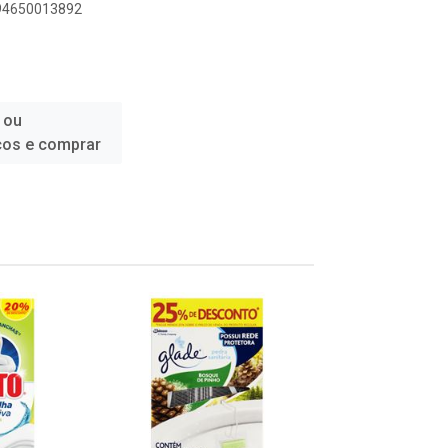
894650013892
 ou
ços e comprar