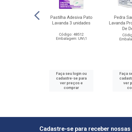
sivo Detergente
Pastilha Adesiva Pato
Pedra San
 Pato Marine Refil
Lavanda 3 unidades
Lavanda Pr
om 6 Dis...
De D
Código: 48512
digo: 70446
Códig
Embalagem: UN\1
alagem: UN\1
Embala
 seu login ou
Faça seu login ou
Faça s
astre-se para
cadastre-se para
cadast
er preços e
ver preços e
ver 
comprar
comprar
co
Cadastre-se para receber nossas 