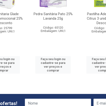
itaria Glade
Pedra Sanitária Pato 25%
Pastilha Ad
omocional 25%
Lavanda 25g
Citrus 3 un
esconto
Desco
Código: 65120
o: 25799
Código:
Embalagem: UN\1
gem: UN\1
Embalage
eu login ou
Faça seu login ou
Faça seu 
re-se para
cadastre-se para
cadastre-
preços e
ver preços e
ver pre
mprar
comprar
comp
ofertas!