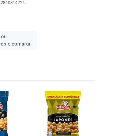
892840814724
 ou
ços e comprar