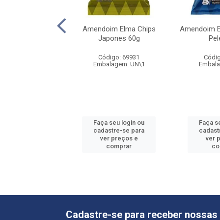
s de Amendoim
Amendoim Elma Chips
Amendoim E
a Chips 235g
Japones 60g
Pel
digo: 69937
Código: 69931
Códig
alagem: UN\1
Embalagem: UN\1
Embala
 seu login ou
Faça seu login ou
Faça s
astre-se para
cadastre-se para
cadast
er preços e
ver preços e
ver 
comprar
comprar
co
Cadastre-se para receber nossas 