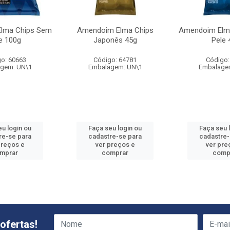
lma Chips Sem
Amendoim Elma Chips
Amendoim Elm
e 100g
Japonês 45g
Pele 
o: 60663
Código: 64781
Código:
gem: UN\1
Embalagem: UN\1
Embalage
eu login ou
Faça seu login ou
Faça seu 
re-se para
cadastre-se para
cadastre-
preços e
ver preços e
ver pre
mprar
comprar
comp
ofertas!