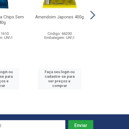
a Chips Sem
Amendoim Japones 400g
Ovinhos de A
40g
Elma Chips
 1610
Código: 66200
Código: 66
m: UN\1
Embalagem: UN\1
Embalagem: 
login ou
Faça seu login ou
Faça seu log
se para
cadastre-se para
cadastre-se
ços e
ver preços e
ver preços
rar
comprar
compra