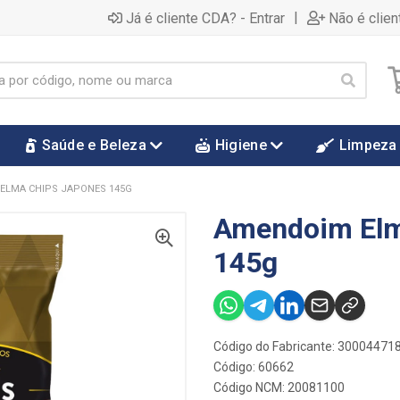
|
Já é cliente CDA? - Entrar
Não é clien
Saúde e Beleza
Higiene
Limpeza
ELMA CHIPS JAPONES 145G
Amendoim Elm
145g
Código do Fabricante: 30004471
Código: 60662
Código NCM: 20081100