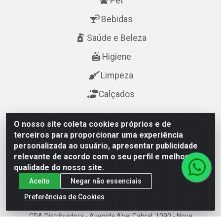
Pet
Bebidas
Saúde e Beleza
Higiene
Limpeza
Calçados
Fale Conosco
O nosso site coleta cookies próprios e de
terceiros para proporcionar uma experiência
(84) 3615-7400
personalizada ao usuário, apresentar publicidade
relevante de acordo com o seu perfil e melhorar a
(84) 3615-7400
qualidade do nosso site.
cda@cdanatal.com.br
Aceito
Negar não essenciais
Preferências de Cookies
CDA Distribuidora - Avenida Abel Cabral, 1090 - Nova