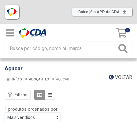
Baixe já o APP da CDA
0
Açucar
VOLTAR
INÍCIO
ADOÇANTES
AÇUCAR
Filtros
1 produtos ordenados por: