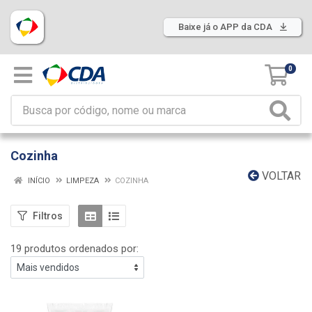
Baixe já o APP da CDA
0
Cozinha
VOLTAR
INÍCIO
LIMPEZA
COZINHA
Filtros
19 produtos ordenados por: