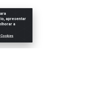
para
io, apresentar
elhorar a
 Cookies