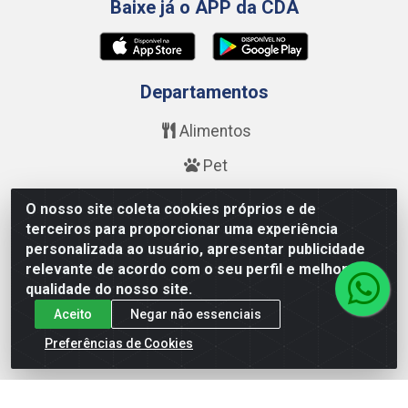
Baixe já o APP da CDA
Departamentos
Alimentos
Pet
Bebidas
O nosso site coleta cookies próprios e de
terceiros para proporcionar uma experiência
Saúde e Beleza
personalizada ao usuário, apresentar publicidade
relevante de acordo com o seu perfil e melhorar a
Higiene
qualidade do nosso site.
Limpeza
Aceito
Negar não essenciais
Calçados
Preferências de Cookies
Fale Conosco