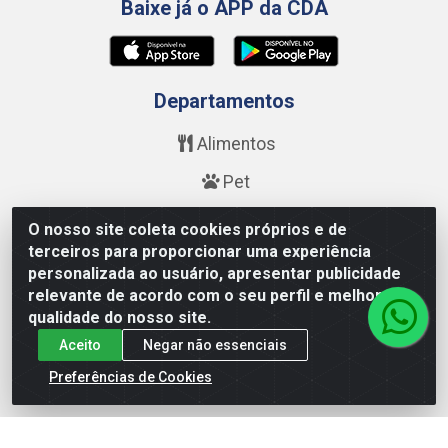
Baixe já o APP da CDA
Departamentos
Alimentos
Pet
Bebidas
O nosso site coleta cookies próprios e de
terceiros para proporcionar uma experiência
Saúde e Beleza
personalizada ao usuário, apresentar publicidade
relevante de acordo com o seu perfil e melhorar a
Higiene
qualidade do nosso site.
Limpeza
Aceito
Negar não essenciais
Calçados
Preferências de Cookies
Fale Conosco