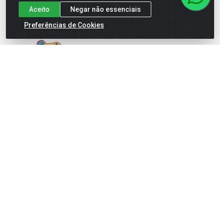
Aceito
Negar não essenciais
Preferências de Cookies
Chocolate Tortuguita
Tablete de Chocolate 70% de
Morango 372g
Cacau 80g
Código: 72034
Código: 72037
Embalagem: CT\24
Embalagem: UN\1