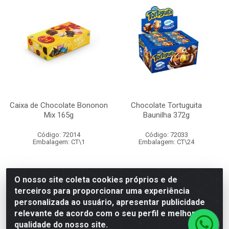
Caixa de Chocolate Bononon
Chocolate Tortuguita
Mix 165g
Baunilha 372g
Código: 72014
Código: 72033
Embalagem: CT\1
Embalagem: CT\24
O nosso site coleta cookies próprios e de
terceiros para proporcionar uma experiência
Faça seu login ou
Faça seu login ou
personalizada ao usuário, apresentar publicidade
cadastre-se para
cadastre-se para
ver preços e
ver preços e
relevante de acordo com o seu perfil e melhorar a
comprar
comprar
qualidade do nosso site.